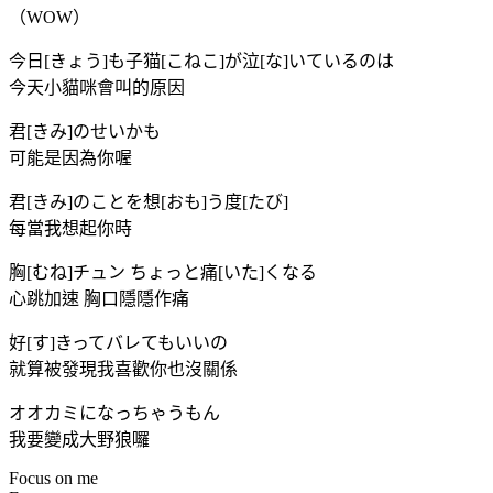
（WOW）
今日[きょう]も子猫[こねこ]が泣[な]いているのは
今天小貓咪會叫的原因
君[きみ]のせいかも
可能是因為你喔
君[きみ]のことを想[おも]う度[たび]
每當我想起你時
胸[むね]チュン ちょっと痛[いた]くなる
心跳加速 胸口隱隱作痛
好[す]きってバレてもいいの
就算被發現我喜歡你也沒關係
オオカミになっちゃうもん
我要變成大野狼囉
Focus on me