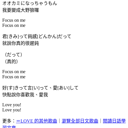
オオカミになっちゃうもん
我要變成大野狼囉
Focus on me
Focus on me
君[きみ]って鈍感[どんかん]だって
就說你真的很遲鈍
（だって）
（真的）
Focus on me
Focus on me
好[す]きって言[い]って、愛[あい]して
快點說你喜歡我、愛我
Love you!
Love you!
更多：
＝LOVE 的其他歌曲
｜
瀏覽全部日文歌曲
｜
閱讀日語學
習文章