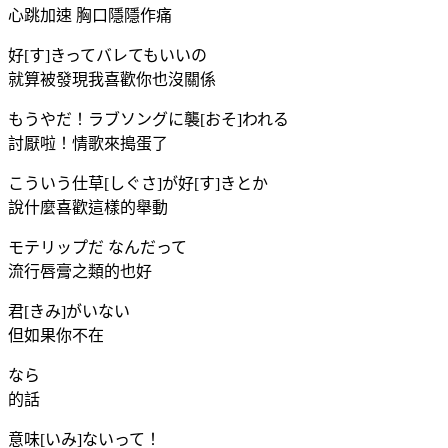
心跳加速 胸口隱隱作痛
好[す]きってバレてもいいの
就算被發現我喜歡你也沒關係
もうやだ！ラブソングに襲[おそ]われる
討厭啦！情歌來搗蛋了
こういう仕草[しぐさ]が好[す]きとか
說什麼喜歡這樣的舉動
モテリップだ なんだって
流行唇膏之類的也好
君[きみ]がいない
但如果你不在
なら
的話
意味[いみ]ないって！