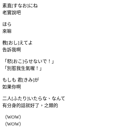
素直[すなお]にね
老實說吧
ほら
來嘛
教[おし]えてよ
告訴我啊
「怒[おこ]らせないで！」
「別惹我生氣喔！」
もしも 君[きみ]が
如果你啊
二人[ふたり]いたらな、なんて
有分身的話就好了，之類的
（WOW）
（WOW）