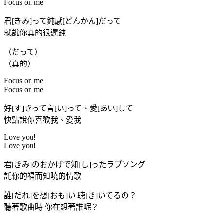
Focus on me
君[きみ]って鈍感[どんかん]だって
就說你真的很遲鈍
（だって）
（真的）
Focus on me
Focus on me
好[す]きって言[い]って、愛[あい]して
快點說你喜歡我、愛我
Love you!
Love you!
君[きみ]のおかげで知[し]ったラブソング
託你的福而知曉的情歌
誰[だれ]を想[おも]い 聴[き]いてるの？
聽著歌曲時 你在想著誰呢？