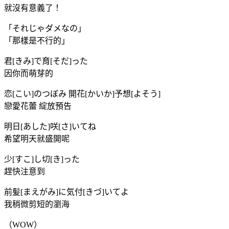
就沒有意義了！
「それじゃダメなの」
「那樣是不行的」
君[きみ]で育[そだ]った
因你而萌芽的
恋[こい]のつぼみ 開花[かいか]予想[よそう]
戀愛花蕾 綻放預告
明日[あした]咲[さ]いてね
希望明天就盛開呢
少[すこ]し切[き]った
趕快注意到
前髪[まえがみ]に気付[きづ]いてよ
我稍微剪短的瀏海
（WOW）