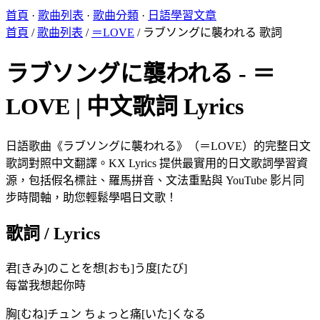
首頁
·
歌曲列表
·
歌曲分類
·
日語學習文章
首頁
/
歌曲列表
/
＝LOVE
/
ラブソングに襲われる 歌詞
ラブソングに襲われる - ＝
LOVE | 中文歌詞 Lyrics
日語歌曲《ラブソングに襲われる》（＝LOVE）的完整日文
歌詞對照中文翻譯。KX Lyrics 提供最實用的日文歌詞學習資
源，包括假名標註、羅馬拼音、文法重點與 YouTube 影片同
步時間軸，助您輕鬆學唱日文歌！
歌詞 / Lyrics
君[きみ]のことを想[おも]う度[たび]
每當我想起你時
胸[むね]チュン ちょっと痛[いた]くなる