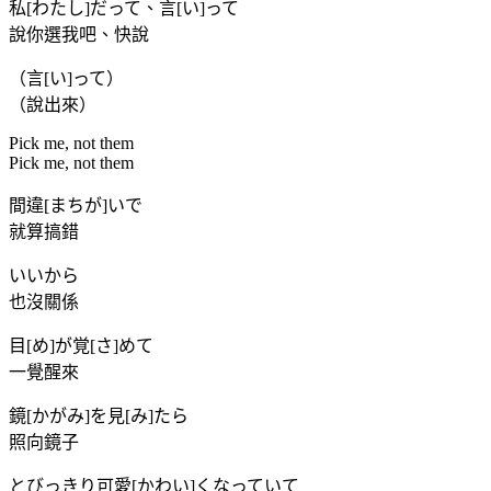
私[わたし]だって、言[い]って
說你選我吧、快說
（言[い]って）
（說出來）
Pick me, not them
Pick me, not them
間違[まちが]いで
就算搞錯
いいから
也沒關係
目[め]が覚[さ]めて
一覺醒來
鏡[かがみ]を見[み]たら
照向鏡子
とびっきり可愛[かわい]くなっていて