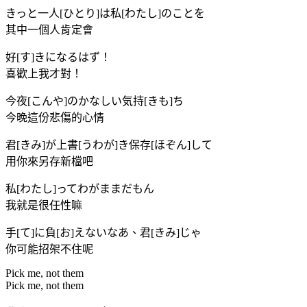
きっと一人[ひとり]は私[わたし]のことを
其中一個人肯定會
好[す]きになるはず！
喜歡上我才對！
今夜[こんや]のかなしい気持[きも]ち
今晚這份悲傷的心情
君[きみ]が上書[うわが]き保存[ほぞん]して
用你來另存新檔吧
私[わたし]ってわがままだもん
我就是很任性嘛
手[て]に負[お]えないなあ、君[きみ]じゃ
你可能招架不住呢
Pick me, not them
Pick me, not them