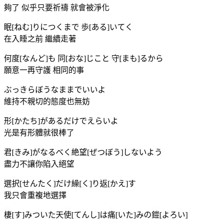
夠了 似乎只要祈禱 就會被淨化
眠[ねむ]りにつくまで 歩[ある]いてく
在入睡之前 繼續走著
何度[なんど]も 同[おな]じこと 守[まも]るから
願意一再守護 相同的事
ぶっきらぼうなままでいいよ
維持不親切的態度也無妨
形[かたち]があるだけでえらいよ
光是有形體就很棒了
君[きみ]がなるべく絶望[ぜつぼう]しないよう
盡力不讓你陷入絕望
選択[せんたく]だけ繰[く]り返[かえ]す
我只會重複地選擇
棲[す]みついた天使[てんし]は痛[いた]みの鎧[よろい]