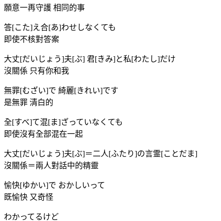
願意一再守護 相同的事
答[こた]え合[あ]わせしなくても
即使不核對答案
大丈[だいじょう]夫[ぶ] 君[きみ]と私[わたし]だけ
沒關係 只有你和我
無罪[むざい]で 綺麗[きれい]です
是無罪 清白的
全[すべ]て混[ま]ざっていなくても
即使沒有全部混在一起
大丈[だいじょう]夫[ぶ]＝二人[ふたり]の言霊[ことだま]
沒關係＝兩人對話中的精靈
愉快[ゆかい]で おかしいって
既愉快 又奇怪
わかってるけど