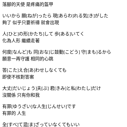
落腳的天使 是疼痛的盔甲
いいから 願[ねが]ったら 現[あらわ]れる気[き]がした
夠了 似乎只要祈禱 就會出現
人[ひと]の形[かたち]して 歩[ある]いてく
化為人形 繼續走著
何度[なんど]も 同[おな]じ鼓動[こどう] 守[まも]るから
願意一再守護 相同的心跳
答[こた]え合[あ]わせしなくても
即使不核對答案
大丈[だいじょう]夫[ぶ] 君[きみ]と私[わたし]だけ
沒關係 只有你和我
有罪[ゆうざい]な人生[じんせい]です
有罪的 人生
全[すべ]て混[ま]ざっていなくてもいい