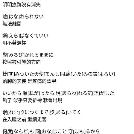
明明痕跡沒有消失
離[はな]れられない
無法離開
選[えら]ばなくていい
用不著選擇
導[みちび]かれるままに
按照被引導的方向
棲[す]みついた天使[てんし]は痛[いた]みの鎧[よろい]
落腳的天使 是疼痛的盔甲
いいから 願[ねが]ったら 現[あらわ]れる気[き]がした
夠了 似乎只要祈禱 就會出現
眠[ねむ]りにつくまで 歩[ある]いてく
在入睡之前 繼續走著
何度[なんど]も 同[おな]じこと 守[まも]るから