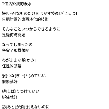
T恤沾染我的淚水
嫌[いや]なものだけをぼかす技術[ぎじゅつ]
只把討厭的東西淡化的技術
そんなこといつからできるように
是從何時開始
なってしまったの
學會了那樣做呢
わがままな髪[かみ]
任性的頭髮
繋[つな]ぎ止[と]めていい
繫緊就好
縛[しば]りつけていい
綁住就好
跡[あと]が消[き]えないのに