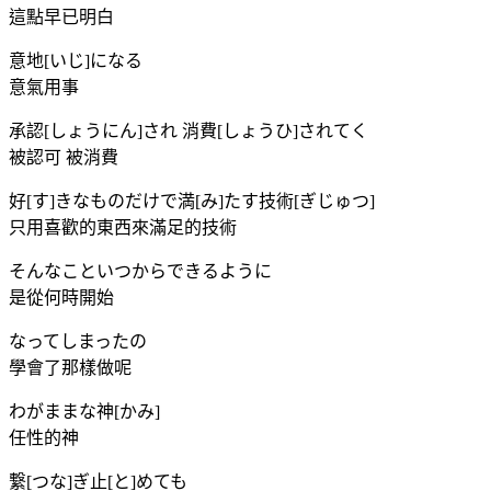
這點早已明白
意地[いじ]になる
意氣用事
承認[しょうにん]され 消費[しょうひ]されてく
被認可 被消費
好[す]きなものだけで満[み]たす技術[ぎじゅつ]
只用喜歡的東西來滿足的技術
そんなこといつからできるように
是從何時開始
なってしまったの
學會了那樣做呢
わがままな神[かみ]
任性的神
繋[つな]ぎ止[と]めても