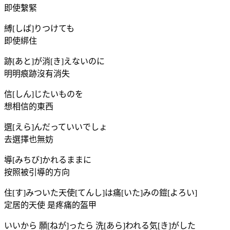
即使繫緊
縛[しば]りつけても
即使綁住
跡[あと]が消[き]えないのに
明明痕跡沒有消失
信[しん]じたいものを
想相信的東西
選[えら]んだっていいでしょ
去選擇也無妨
導[みちび]かれるままに
按照被引導的方向
住[す]みついた天使[てんし]は痛[いた]みの鎧[よろい]
定居的天使 是疼痛的盔甲
いいから 願[ねが]ったら 洗[あら]われる気[き]がした