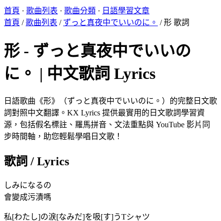
首頁
·
歌曲列表
·
歌曲分類
·
日語學習文章
首頁
/
歌曲列表
/
ずっと真夜中でいいのに。
/
形 歌詞
形 - ずっと真夜中でいいの
に。 | 中文歌詞 Lyrics
日語歌曲《形》（ずっと真夜中でいいのに。）的完整日文歌
詞對照中文翻譯。KX Lyrics 提供最實用的日文歌詞學習資
源，包括假名標註、羅馬拼音、文法重點與 YouTube 影片同
步時間軸，助您輕鬆學唱日文歌！
歌詞 / Lyrics
しみになるの
會變成污漬嗎
私[わたし]の涙[なみだ]を吸[す]うTシャツ