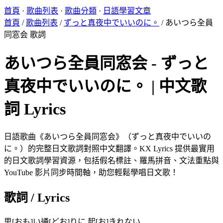
首頁
·
歌曲列表
·
歌曲分類
·
日語學習文章
首頁
/
歌曲列表
/
ずっと真夜中でいいのに。
/
あいつら全員
同窓会 歌詞
あいつら全員同窓会 - ずっと
真夜中でいいのに。 | 中文歌
詞 Lyrics
日語歌曲《あいつら全員同窓会》（ずっと真夜中でいいの
に。）的完整日文歌詞對照中文翻譯。KX Lyrics 提供最實用
的日文歌詞學習資源，包括假名標註、羅馬拼音、文法重點與
YouTube 影片同步時間軸，助您輕鬆學唱日文歌！
歌詞 / Lyrics
思[おも]い通[どお]りに 起[お]きれない