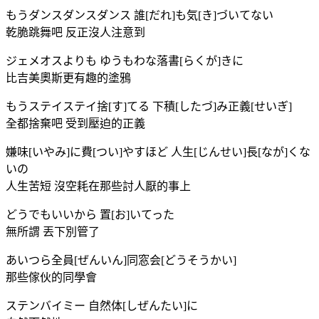
もうダンスダンスダンス 誰[だれ]も気[き]づいてない
乾脆跳舞吧 反正沒人注意到
ジェメオスよりも ゆうもわな落書[らくが]きに
比吉美奧斯更有趣的塗鴉
もうステイステイ捨[す]てる 下積[したづ]み正義[せいぎ]
全都捨棄吧 受到壓迫的正義
嫌味[いやみ]に費[つい]やすほど 人生[じんせい]長[なが]くな
いの
人生苦短 沒空耗在那些討人厭的事上
どうでもいいから 置[お]いてった
無所謂 丟下別管了
あいつら全員[ぜんいん]同窓会[どうそうかい]
那些傢伙的同學會
ステンバイミー 自然体[しぜんたい]に