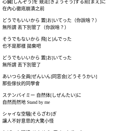
心臓[しんぞう]を 競走[きょうそう]する前[まえ]に
在內心徹底崩潰之前
どうでもいいから 置[お]いてった（你說啥？）
無所謂 丟下別管了（你說啥？）
そうでもないから 飛[と]んでった
也不是那樣 拋棄吧
どうでもいいから 置[お]いてった
無所謂 丟下別管了
あいつら全員[ぜんいん]同窓会[どうそうかい]
那些傢伙的同學會
ステンバイミー 自然体[しぜんたい]に
自然而然地 Stand by me
シャイな空騒[そらざわ]ぎ
讓人不好意思的大驚小怪