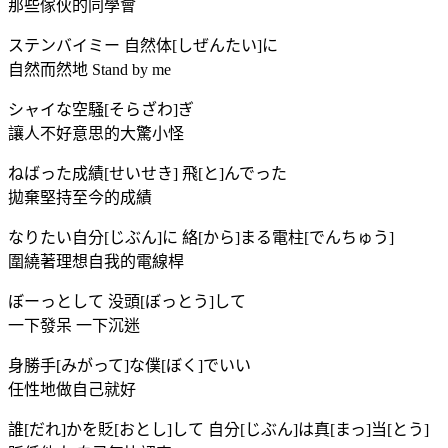
那些傢伙的同學會
ステンバイミー 自然体[しぜんたい]に
自然而然地 Stand by me
シャイな空騒[そらざわ]ぎ
讓人不好意思的大驚小怪
ねばった成績[せいせき] 飛[と]んでった
拋棄堅持至今的成績
なりたい自分[じぶん]に 絡[から]まる電柱[でんちゅう]
圍繞著理想自我的電線桿
ぼーっとして 没頭[ぼっとう]して
一下發呆 一下沉迷
身勝手[みがって]な僕[ぼく]でいい
任性地做自己就好
誰[だれ]かを貶[おとし]して 自分[じぶん]は真[まっ]当[とう]