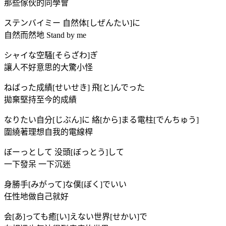
那些傢伙的同學會
ステンバイミー 自然体[しぜんたい]に
自然而然地 Stand by me
シャイな空騒[そらざわ]ぎ
讓人不好意思的大驚小怪
ねばった成績[せいせき] 飛[と]んでった
拋棄堅持至今的成績
なりたい自分[じぶん]に 絡[から]まる電柱[でんちゅう]
圍繞著理想自我的電線桿
ぼーっとして 没頭[ぼっとう]して
一下發呆 一下沉迷
身勝手[みがって]な僕[ぼく]でいい
任性地做自己就好
会[あ]っても癒[い]えない世界[せかい]で