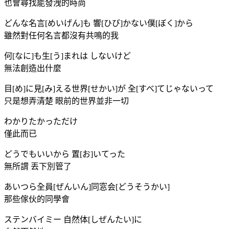
也會尋找能發洩的時尚
どんな名言[めいげん]も 響[ひび]かない僕[ぼく]から
雖然對任何名言都沒有共鳴的我
何[なに]も生[う]まれは しないけど
無法創造出什麼
目[め]に見[み]える世界[せかい]が 全[すべ]てじゃないって
只是想弄清楚 眼前的世界並非一切
わかりたかっただけ
僅此而已
どうでもいいから 置[お]いてった
無所謂 丟下別管了
あいつら全員[ぜんいん]同窓会[どうそうかい]
那些傢伙的同學會
ステンバイミー 自然体[しぜんたい]に