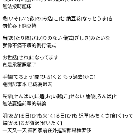
無法按時起床
急[いそ]いで飲[の]み込[こ]む 納豆巻[なっとうま]き
匆忙吞下納豆捲
当[あ]たり障[さわ]りのない 儀式[ぎしき]みたいな
就像不痛不癢的例行儀式
お世話[せわ]になってます
真是承蒙照顧了
手帳[てちょう]開[ひら]くと もう過去[かこ]
翻開記事本 已成為過去
先輩[せんぱい]に追[お]い越[こ]せない 論破[ろんぱ]と
無法贏過前輩的辯論
明[あか]る日[ひ]も来[く]る日[ひ]も 道草[みちくさ]食[く]って
帰[かえ]るが贅沢[ぜいたく]
一天又一天 連回家前在外逗留都是種奢侈