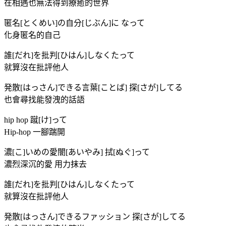
在相遇也無法得到療癒的世界
匿名[とくめい]の自分[じぶん]に なって
化身匿名的自己
誰[だれ]を批判[ひはん]しなくたって
就算沒在批評他人
発散[はっさん]できる言葉[ことば] 探[さが]してる
也會尋找能發洩的話語
hip hop 蹴[け]って
Hip-hop 一腳踹開
濃[こ]いめの愛闇[あいやみ] 拭[ぬぐ]って
濃烈深沉的愛 用力抹去
誰[だれ]を批判[ひはん]しなくたって
就算沒在批評他人
発散[はっさん]できるファッション 探[さが]してる