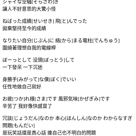
シャイな空騒[そらざわ]ぎ
讓人不好意思的大驚小怪
ねばった成績[せいせき] 飛[と]んでった
拋棄堅持至今的成績
なりたい自分[じぶん]に 絡[から]まる電柱[でんちゅう]
圍繞著理想自我的電線桿
ぼーっとして 没頭[ぼっとう]して
一下發呆 一下沉迷
身勝手[みがって]な僕[ぼく]でいい
任性地做自己就好
お疲[つか]れ様[さま]です 風邪気味[かぜぎみ]です
辛苦了 我好像快感冒了
冗談[じょうだん]なのか 本心[ほんしん]なのか わからなすぎ
問題[もんだい]
是玩笑話還是真心話 連自己也不明白的問題