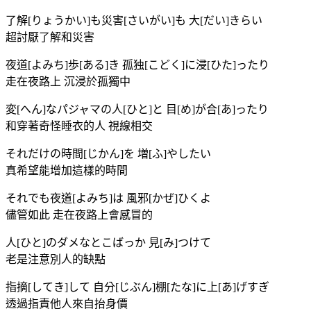
了解[りょうかい]も災害[さいがい]も 大[だい]きらい
超討厭了解和災害
夜道[よみち]歩[ある]き 孤独[こどく]に浸[ひた]ったり
走在夜路上 沉浸於孤獨中
変[へん]なパジャマの人[ひと]と 目[め]が合[あ]ったり
和穿著奇怪睡衣的人 視線相交
それだけの時間[じかん]を 増[ふ]やしたい
真希望能增加這樣的時間
それでも夜道[よみち]は 風邪[かぜ]ひくよ
儘管如此 走在夜路上會感冒的
人[ひと]のダメなとこばっか 見[み]つけて
老是注意別人的缺點
指摘[してき]して 自分[じぶん]棚[たな]に上[あ]げすぎ
透過指責他人來自抬身價