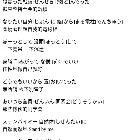
ねばった戦績[せんせき] 飛[と]んでった
拋棄堅持至今的戰績
なりたい自分[じぶん]に 絡[から]まる電柱[でんちゅう]
圍繞著理想自我的電線桿
ぼーっとして 没頭[ぼっとう]して
一下發呆 一下沉迷
身勝手[みがって]な僕[ぼく]でいい
任性地做自己就好
どうでもいいから 置[お]いてった
無所謂 丟下別管了
あいつら全員[ぜんいん]同窓会[どうそうかい]
那些傢伙的同學會
ステンバイミー 自然体[しぜんたい]に
自然而然地 Stand by me