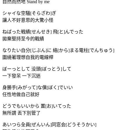
自然而然地 Stand by me
シャイな空騒[そらざわ]ぎ
讓人不好意思的大驚小怪
ねばった戦績[せんせき] 飛[と]んでった
拋棄堅持至今的戰績
なりたい自分[じぶん]に 絡[から]まる電柱[でんちゅう]
圍繞著理想自我的電線桿
ぼーっとして 没頭[ぼっとう]して
一下發呆 一下沉迷
身勝手[みがって]な僕[ぼく]でいい
任性地做自己就好
どうでもいいから 置[お]いてった
無所謂 丟下別管了
あいつら全員[ぜんいん]同窓会[どうそうかい]