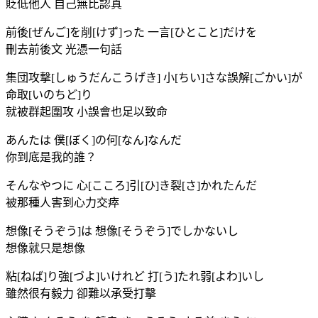
貶低他人 自己無比認真
前後[ぜんご]を削[けず]った 一言[ひとこと]だけを
刪去前後文 光憑一句話
集団攻撃[しゅうだんこうげき] 小[ちい]さな誤解[ごかい]が
命取[いのちど]り
就被群起圍攻 小誤會也足以致命
あんたは 僕[ぼく]の何[なん]なんだ
你到底是我的誰？
そんなやつに 心[こころ]引[ひ]き裂[さ]かれたんだ
被那種人害到心力交瘁
想像[そうぞう]は 想像[そうぞう]でしかないし
想像就只是想像
粘[ねば]り強[づよ]いけれど 打[う]たれ弱[よわ]いし
雖然很有毅力 卻難以承受打擊