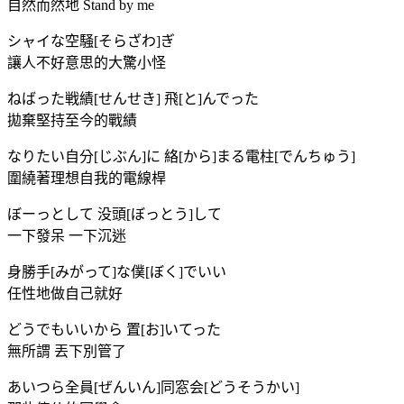
自然而然地 Stand by me
シャイな空騒[そらざわ]ぎ
讓人不好意思的大驚小怪
ねばった戦績[せんせき] 飛[と]んでった
拋棄堅持至今的戰績
なりたい自分[じぶん]に 絡[から]まる電柱[でんちゅう]
圍繞著理想自我的電線桿
ぼーっとして 没頭[ぼっとう]して
一下發呆 一下沉迷
身勝手[みがって]な僕[ぼく]でいい
任性地做自己就好
どうでもいいから 置[お]いてった
無所謂 丟下別管了
あいつら全員[ぜんいん]同窓会[どうそうかい]