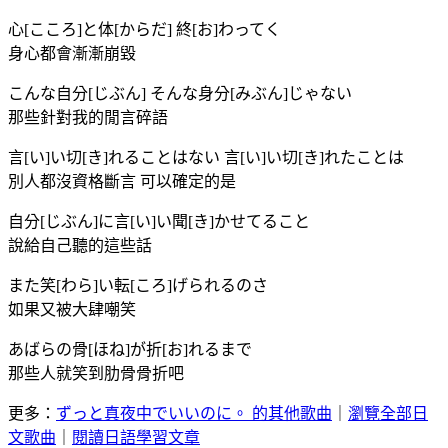
心[こころ]と体[からだ] 終[お]わってく
身心都會漸漸崩毀
こんな自分[じぶん] そんな身分[みぶん]じゃない
那些針對我的閒言碎語
言[い]い切[き]れることはない 言[い]い切[き]れたことは
別人都沒資格斷言 可以確定的是
自分[じぶん]に言[い]い聞[き]かせてること
說給自己聽的這些話
また笑[わら]い転[ころ]げられるのさ
如果又被大肆嘲笑
あばらの骨[ほね]が折[お]れるまで
那些人就笑到肋骨骨折吧
更多：
ずっと真夜中でいいのに。 的其他歌曲
｜
瀏覽全部日
文歌曲
｜
閱讀日語學習文章