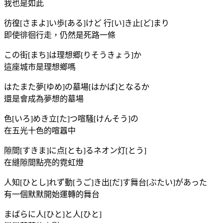
我也是如此
彷徨[さまよ]い歩[ある]けど 行[い]き止[ど]まり
即使徘徊行走，仍然是死路一條
この街[まち]は理想郷[りそうきょう]か
這座城市是理想鄉嗎
はたまた夢[ゆめ]の墓場[はかば]となるか
還是會成為夢想的墓場
色[いろ]めき立[た]つ喧騒[けんそう]の
在五光十色的喧囂中
隙間[すきま]に点[とも]るネオン灯[とう]
在縫隙間點亮的霓虹燈
人知[ひとし]れず動[うご]き出[だ]す舞台[ぶたい]があった
有一個默默開始運轉的舞台
まばらに人[ひと]と人[ひと]