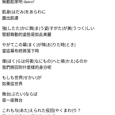
舞動起來吧 dance!
肌身[はだみ]をあらわに
露出肌膚
強[したた]かに舞[ま]う姿[すがた]が美[うつく]しい
堅韌舞動的姿態是如此美麗
やがてこの幕[まく]が降[お]りた時[とき]
當這幕布終將落下時
僕[ぼく]らは何者[なにもの]へと帰[かえ]るのか
我們將回到什麼樣的身分呢
もしも世界[せかい]が
如果這世界
舞台[ぶたい]ならば
是一座舞台
これも与[あた]えられた役回[やくまわ]り？