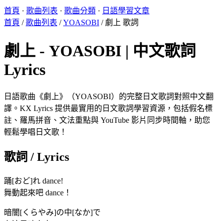
首頁
·
歌曲列表
·
歌曲分類
·
日語學習文章
首頁
/
歌曲列表
/
YOASOBI
/
劇上 歌詞
劇上 - YOASOBI | 中文歌詞
Lyrics
日語歌曲《劇上》（YOASOBI）的完整日文歌詞對照中文翻
譯。KX Lyrics 提供最實用的日文歌詞學習資源，包括假名標
註、羅馬拼音、文法重點與 YouTube 影片同步時間軸，助您
輕鬆學唱日文歌！
歌詞 / Lyrics
踊[おど]れ dance!
舞動起來吧 dance！
暗闇[くらやみ]の中[なか]で