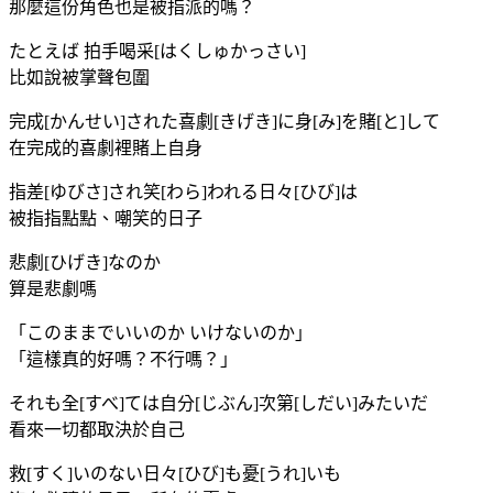
那麼這份角色也是被指派的嗎？
たとえば 拍手喝采[はくしゅかっさい]
比如說被掌聲包圍
完成[かんせい]された喜劇[きげき]に身[み]を賭[と]して
在完成的喜劇裡賭上自身
指差[ゆびさ]され笑[わら]われる日々[ひび]は
被指指點點、嘲笑的日子
悲劇[ひげき]なのか
算是悲劇嗎
「このままでいいのか いけないのか」
「這樣真的好嗎？不行嗎？」
それも全[すべ]ては自分[じぶん]次第[しだい]みたいだ
看來一切都取決於自己
救[すく]いのない日々[ひび]も憂[うれ]いも