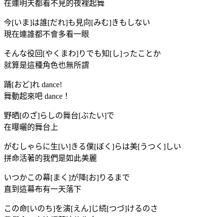
在連明天都看不見的夜裡起舞
今[いま]は誰[だれ]も見向[みむ]きもしない
現在連誰都不會多看一眼
そんな役回[やくまわ]りでも知[し]ったことか
就算是這種角色也無所謂
踊[おど]れ dance!
舞動起來吧 dance！
野晒[のざ]らしの舞台[ぶたい]で
在曝曬的舞台上
がむしゃらに生[い]きる僕[ぼく]らは美[うつく]しい
拼命活著的我們是如此美麗
いつかこの幕[まく]が降[お]りるまで
直到這幕布有一天落下
この命[いのち]を演[えん]じ続[つづ]けるのさ