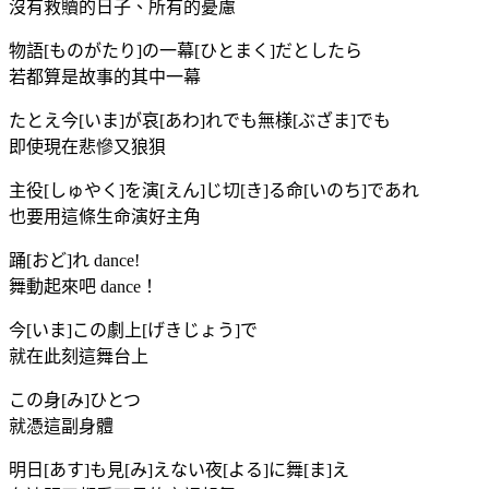
沒有救贖的日子、所有的憂慮
物語[ものがたり]の一幕[ひとまく]だとしたら
若都算是故事的其中一幕
たとえ今[いま]が哀[あわ]れでも無様[ぶざま]でも
即使現在悲慘又狼狽
主役[しゅやく]を演[えん]じ切[き]る命[いのち]であれ
也要用這條生命演好主角
踊[おど]れ dance!
舞動起來吧 dance！
今[いま]この劇上[げきじょう]で
就在此刻這舞台上
この身[み]ひとつ
就憑這副身體
明日[あす]も見[み]えない夜[よる]に舞[ま]え