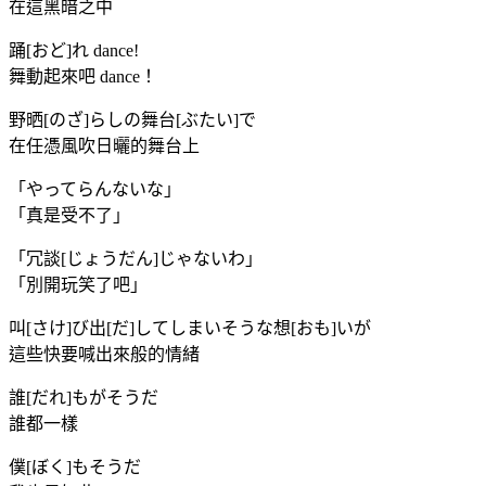
在這黑暗之中
踊[おど]れ dance!
舞動起來吧 dance！
野晒[のざ]らしの舞台[ぶたい]で
在任憑風吹日曬的舞台上
「やってらんないな」
「真是受不了」
「冗談[じょうだん]じゃないわ」
「別開玩笑了吧」
叫[さけ]び出[だ]してしまいそうな想[おも]いが
這些快要喊出來般的情緒
誰[だれ]もがそうだ
誰都一樣
僕[ぼく]もそうだ