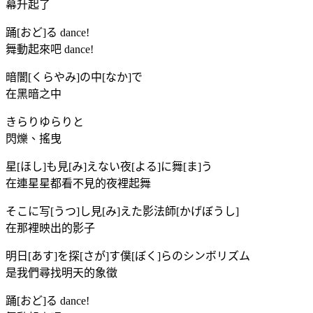
幕升起了
踊[おど]る dance!
舞動起來吧 dance!
暗闇[くらやみ]の中[なか]で
在黑暗之中
きらりゆらりと
閃爍、搖曳
星[ほし]も見[み]えない夜[よる]に舞[ま]う
在連星星都看不見的夜裡起舞
そこに写[うつ]し見[み]えた影法師[かげぼうし]
在那裡映出的影子
明日[あす]を探[さが]す僕[ぼく]らのシンボリズム
是我們尋找明天的象徵
踊[おど]る dance!