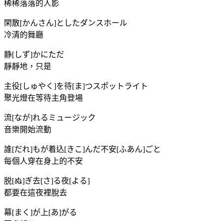
稀稀落落的人影
閑散[かんさん]としたダンスホール
冷清的舞廳
静[しず]かにただ
靜靜地，只是
主役[しゅやく]を待[ま]つスポットライト
聚光燈在等待主角登場
流[なが]れるミュージック
音樂開始流動
誰[だれ]もが着込[きこ]んだ不安[ふあん]ごと
每個人穿在身上的不安
脱[ぬ]ぎ去[さ]る夜[よる]
都要在這夜裡脫去
幕[まく]が上[あ]がる