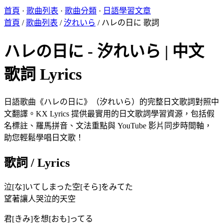
首頁
·
歌曲列表
·
歌曲分類
·
日語學習文章
首頁
/
歌曲列表
/
汐れいら
/
ハレの日に 歌詞
ハレの日に - 汐れいら | 中文
歌詞 Lyrics
日語歌曲《ハレの日に》（汐れいら）的完整日文歌詞對照中
文翻譯。KX Lyrics 提供最實用的日文歌詞學習資源，包括假
名標註、羅馬拼音、文法重點與 YouTube 影片同步時間軸，
助您輕鬆學唱日文歌！
歌詞 / Lyrics
泣[な]いてしまった空[そら]をみてた
望著讓人哭泣的天空
君[きみ]を想[おも]ってる