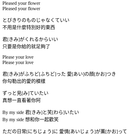
Pleased your flower
Pleased your flower
とびきりのものじゃなくていい
不用是什麼特別好的東西
君[きみ]がくれるからいい
只要是你給的就足夠了
Please your love
Please your love
君[きみ]がふちど[ふちど]った 愛[あい]の顔[かお]つき
你勾勒出的愛的模樣
ずっと見[み]ていたい
真想一直看著你阿
By my side 君[きみ]と笑[わら]いたい
By my side 想和你一起歡笑
ただの日常[にちじょう]に 愛情[あいじょう]が薫[かお]って