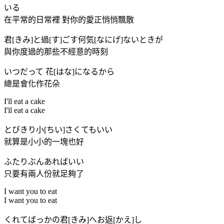
いる
在平常的日常裡 對你的愛正悄悄飄散
君[きみ]と過[す]ごす何気[なにげ]ないときが
與你度過的那些不經意的時刻
いつだって 花[はな]になるから
總是會化作花朵
I'll eat a cake
I'll eat a cake
とびきり小[ちい]さくてもいい
就算是小小的一塊也好
ふたりぶんあればいい
只要有兩人份就足夠了
I want you to eat
I want you to eat
くれてばっかの君[きみ]へお返[かえ]し