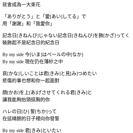
就會成為一大束花
「ありがとう」と「愛[あい]してる」で
用「謝謝」和「我愛你」
記念日[きねんび]じゃない記念日[きねんび]を飾[かざ]ってく
裝飾起不是紀念日的紀念日
By my side 今[いま]はベールの中[なか]
By my side 現在仍在薄紗之中
哀[かな]しいことは君[きみ]と見[み]つめたい
悲傷的事也想和你一起面對
顔[かお]を上[あ]げさせてくれる君[きみ]と
讓我能夠抬頭挺胸的你
ハレの日[ひ] 誓[ちか]って
在這晴朗的日子裡向你發誓
By my side 君[きみ]といたい