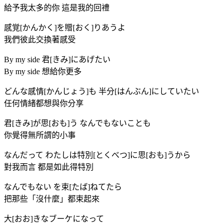
給予我太多的你 這是我的回禮
感覚[かんかく]を贈[おく]りあうよ
我們彼此交換著感受
By my side 君[きみ]にあげたい
By my side 想給你更多
どんな感情[かんじょう]も 半分[はんぶん]にしていたい
任何情緒都想與你分享
君[きみ]が思[おも]う なんでもないことも
你覺得無所謂的小事
なんだって わたしは特別[とくべつ]に思[おも]うから
對我而言 都是如此得特別
なんでもない を束[たば]ねてたら
把那些「沒什麼」都束起來
大[おお]きなブーケになって