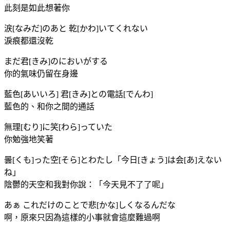
此刻是如此想著你
涙[なみだ]のあと 乾[かわ]いてくれない
淚痕都還沒乾
まだ君[きみ]のにおいがする
你的氣味仍留在身邊
藍色[あいいろ] 君[きみ]との電話[でんわ]
藍色的、和你之間的通話
無理[むり]に笑[わら]っていた
你勉強地笑著
曇[くも]った空[そら]とわたし「今日[きょう]は会[あ]えない
ね」
陰鬱的天空和我對你說：「今天見不了了呢」
あぁ これだけのことで悲[かな]しくなるんだな
啊，原來只因為這樣的小事就會這麼難過啊