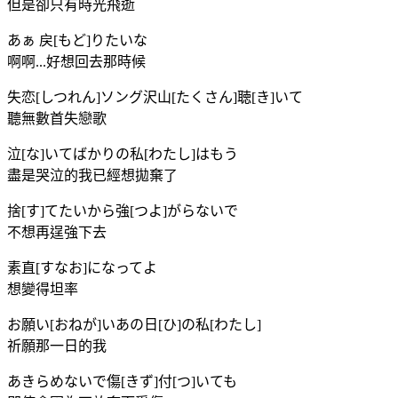
但是卻只有時光飛逝
あぁ 戻[もど]りたいな
啊啊...好想回去那時候
失恋[しつれん]ソング沢山[たくさん]聴[き]いて
聽無數首失戀歌
泣[な]いてばかりの私[わたし]はもう
盡是哭泣的我已經想拋棄了
捨[す]てたいから強[つよ]がらないで
不想再逞強下去
素直[すなお]になってよ
想變得坦率
お願い[おねが]いあの日[ひ]の私[わたし]
祈願那一日的我
あきらめないで傷[きず]付[つ]いても