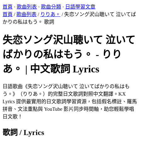
首頁
·
歌曲列表
·
歌曲分類
·
日語學習文章
首頁
/
歌曲列表
/
りりあ。
/
失恋ソング沢山聴いて 泣いてば
かりの私はもう。 歌詞
失恋ソング沢山聴いて 泣いて
ばかりの私はもう。 - りり
あ。 | 中文歌詞 Lyrics
日語歌曲《失恋ソング沢山聴いて 泣いてばかりの私はも
う。》（りりあ。）的完整日文歌詞對照中文翻譯。KX
Lyrics 提供最實用的日文歌詞學習資源，包括假名標註、羅馬
拼音、文法重點與 YouTube 影片同步時間軸，助您輕鬆學唱
日文歌！
歌詞 / Lyrics