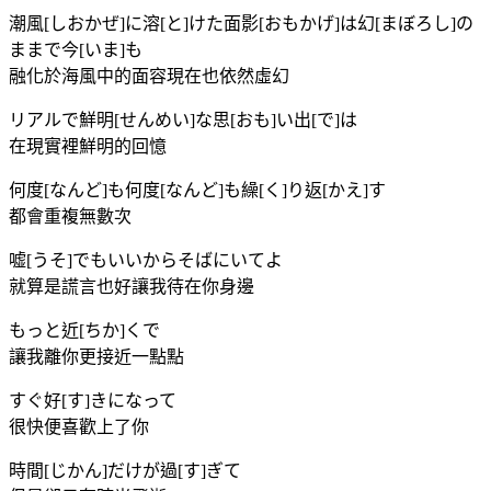
潮風[しおかぜ]に溶[と]けた面影[おもかげ]は幻[まぼろし]の
ままで今[いま]も
融化於海風中的面容現在也依然虛幻
リアルで鮮明[せんめい]な思[おも]い出[で]は
在現實裡鮮明的回憶
何度[なんど]も何度[なんど]も繰[く]り返[かえ]す
都會重複無數次
嘘[うそ]でもいいからそばにいてよ
就算是謊言也好讓我待在你身邊
もっと近[ちか]くで
讓我離你更接近一點點
すぐ好[す]きになって
很快便喜歡上了你
時間[じかん]だけが過[す]ぎて