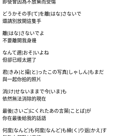
即使會因為不放棄而受傷
どうかその手[て]を離[はな]さないで
還請別放開這隻手
離[はな]さないでよ
不要離開我身邊
なんて遅[おそ]いよね
但卻已經太遲了
君[きみ]と撮[と]ったこの写真[しゃしん]もまだ
與一起你拍的照片
消[け]せないままで今[いま]も
依然無法消除的現在
最後[さいご]にくれたあの言葉[ことば]が
你在最後給我的話語
何度[なんど]も何度[なんど]も繰[く]り返[かえ]す