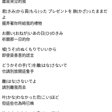
盡是哭泣的我
君[きみ]から貰[もら]った プレゼントを 飾[かざ]ったままだ
よ
擺弄著你所給我的禮物
お願い[おねが]いあの日[ひ]のきみ
祈願那一日的你
嘘[うそ]のぬくもりでいいから
即使是善意的謊言
どうかその手[て]を離[はな]さないで
也請別放開這隻手
離[はな]さないでよ
請別離我而去
叶[かな]わなかった恋[こい]ほど
但這些也為時已晚