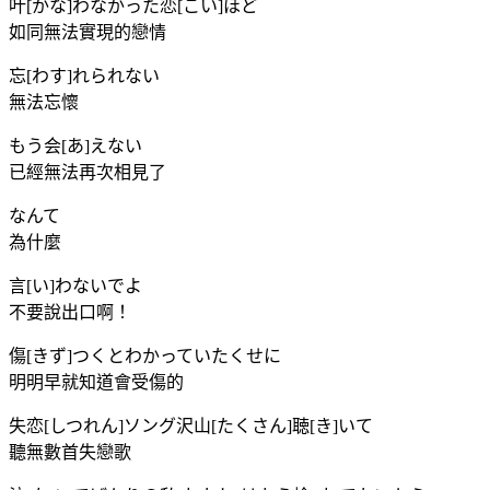
叶[かな]わなかった恋[こい]ほど
如同無法實現的戀情
忘[わす]れられない
無法忘懷
もう会[あ]えない
已經無法再次相見了
なんて
為什麼
言[い]わないでよ
不要說出口啊！
傷[きず]つくとわかっていたくせに
明明早就知道會受傷的
失恋[しつれん]ソング沢山[たくさん]聴[き]いて
聽無數首失戀歌