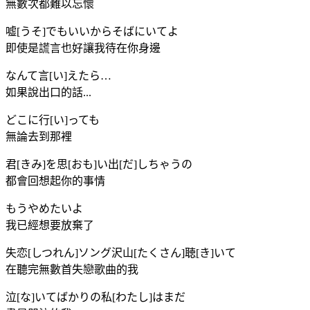
無數次都難以忘懷
嘘[うそ]でもいいからそばにいてよ
即使是謊言也好讓我待在你身邊
なんて言[い]えたら…
如果說出口的話...
どこに行[い]っても
無論去到那裡
君[きみ]を思[おも]い出[だ]しちゃうの
都會回想起你的事情
もうやめたいよ
我已經想要放棄了
失恋[しつれん]ソング沢山[たくさん]聴[き]いて
在聽完無數首失戀歌曲的我
泣[な]いてばかりの私[わたし]はまだ