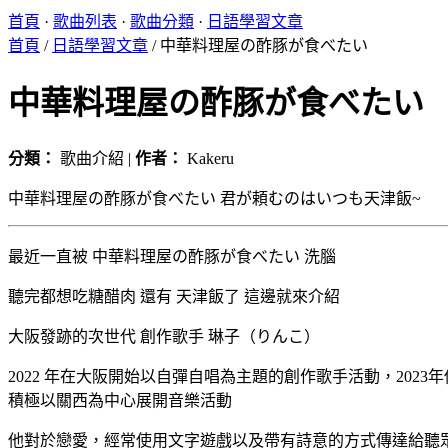
首頁
·
歌曲列表
·
歌曲分類
·
日語學習文章
首頁
/
日語學習文章
/
中華料理屋の酢豚が食べたい
中華料理屋の酢豚が食べたい
分類：
歌曲介紹 |
作者：
Kakeru
中華料理屋の酢豚が食べたい 君が頼むのはいつも天津飯~
最近一直被 中華料理屋の酢豚が食べたい 洗腦
聽完都想吃糖醋肉 還有 天津飯了 這邊就來介紹
大阪發跡的次世代 創作歌手 琳子（りんこ）
2022 年在大阪開始以自彈自唱為主題的創作歌手活動，20
積極以關西為中心展開音樂活動
他對於戀愛，經常使用文字遊戲以及帶有詩意的方式傳達給聽眾，